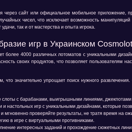
ся через сайт или официальное мобильное приложение, п
 случайных чисел, что исключает возможность манипуляци
т удачи, так и от мастерства и опыта игрока.
бразие игр в Украинском Cosmolot
ает более 4000 различных лотоматов с уникальными дизай
асность своих продуктов, что позволяет пользователям н
ям, что значительно упрощает поиск нужного развлечения
е слоты с барабанами, выигрышными линиями, джекпотами
и и настольных игр с уникальными дизайнами, которые позв
х и мгновенно проверяйте результаты, не тратя время на ож
егию в игре с виртуальными противниками.
олнение интересных заданий и прохождение сюжетных лини