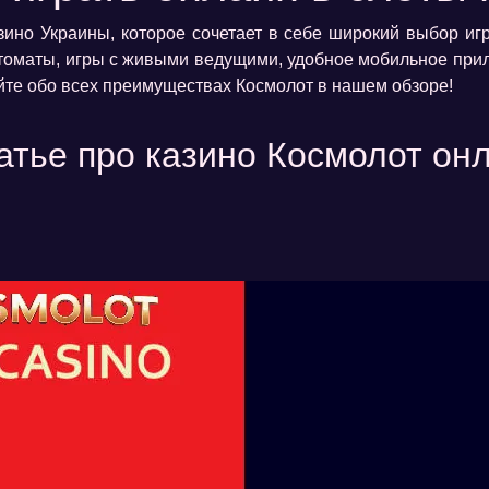
ино Украины, которое сочетает в себе широкий выбор иг
томаты, игры с живыми ведущими, удобное мобильное при
йте обо всех преимуществах Космолот в нашем обзоре!
атье про казино Космолот он