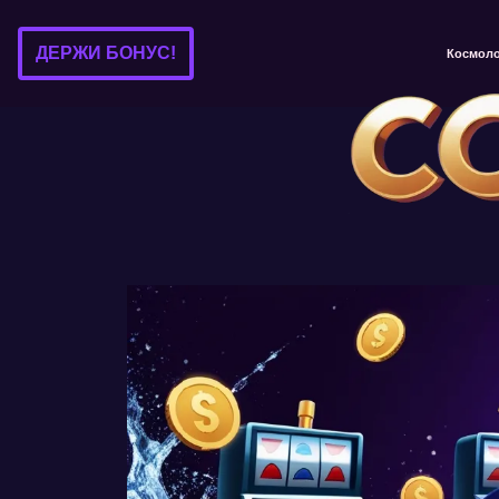
ДЕРЖИ БОНУС!
Космоло