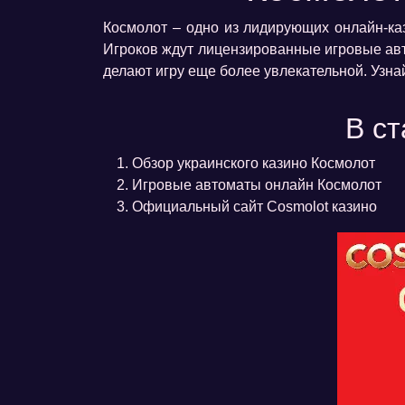
Космолот – одно из лидирующих онлайн-каз
Игроков ждут лицензированные игровые ав
делают игру еще более увлекательной. Узна
В ст
Обзор украинского казино Космолот
Игровые автоматы онлайн Космолот
Официальный сайт Cosmolot казино