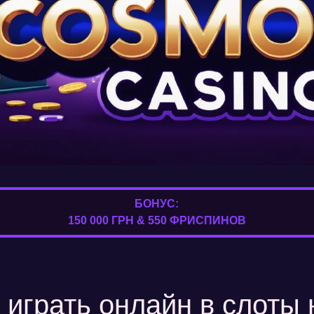
БОНУС:
150 000 ГРН & 550 ФРИСПИНОВ
 играть онлайн в слоты 