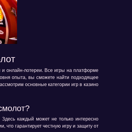
олот
ы и онлайн-лотереи. Все игры на платформе
ровня опыта, вы сможете найти подходящее
рассмотрим основные категории игр в казино
смолот?
. Здесь каждый может не только интересно
, что гарантирует честную игру и защиту от