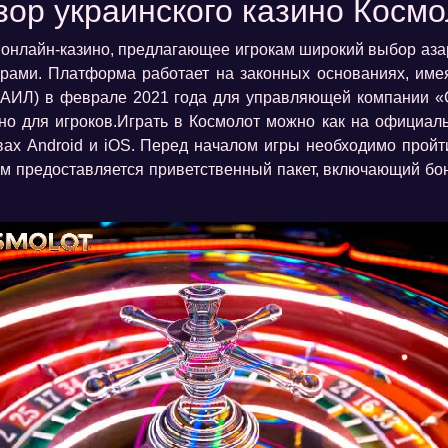
зор украинского казино Космо
х онлайн-казино, предлагающее игрокам широкий выбор аз
рами. Платформа работает на законных основаниях, им
РАИЛ) в феврале 2021 года для управляющей компании «
но для игроков.Играть в Космолот можно как на официал
твах Android и iOS. Перед началом игры необходимо пройт
ам предоставляется приветственный пакет, включающий бон