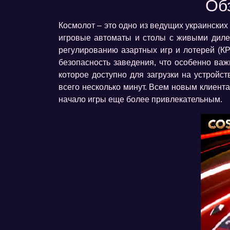
Об
Космолот – это одно из ведущих украински
игровые автоматы и столы с живыми диле
регулированию азартных игр и лотерей (К
безопасность заведения, что особенно важ
которое доступно для загрузки на устройс
всего несколько минут. Всем новым клиент
начало игры еще более привлекательным.